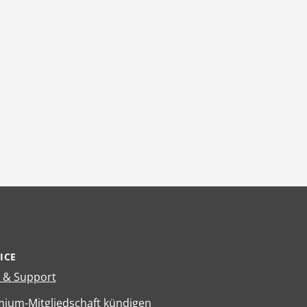
ICE
e & Support
ium-Mitgliedschaft kündigen