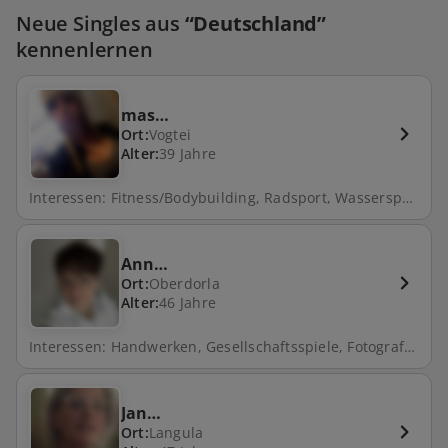
Neue Singles aus
“Deutschland”
kennenlernen
mas…
Ort:
Vogtei
Alter:
39 Jahre
Interessen: Fitness/Bodybuilding, Radsport, Wassersport, Shopping, Internet, Musikmachen, Malen/Zeichnen, Handwerken, Gesellschaftsspiele, Fotografieren, Lesen, Motorrad, Golf, Schwimmen, Reisen, Mountainbike, Radfahren, Musik, Walken, Wellness, Reiten, Fußball, Spazieren, Segeln, Laufen, Natur, Kochen, Tanzen, Camping, Zocken, Fahrrad fahren, Fitness, Tischtennis, Joggen, Angeln, Gartenarbeit, Klettern, Skifahren, Tauchen, Theater, Filme schauen, Backen
Ann…
Ort:
Oberdorla
Alter:
46 Jahre
Interessen: Handwerken, Gesellschaftsspiele, Fotografieren, Reisen, Radfahren, Spazieren, Natur, Freunde treffen, Fahrrad fahren
Jan…
Ort:
Langula