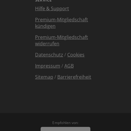
Hilfe & Support
Premium-Mitgliedschaft
kündigen
Premium-Mitgliedschaft
widerrufen
Datenschutz
/
Cookies
Impressum
/
AGB
Sitemap
/
Barrierefreiheit
Empfohlen von: