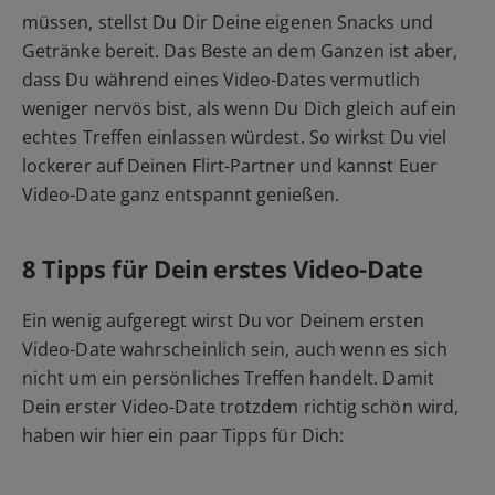
müssen, stellst Du Dir Deine eigenen Snacks und
Getränke bereit. Das Beste an dem Ganzen ist aber,
dass Du während eines Video-Dates vermutlich
weniger nervös bist, als wenn Du Dich gleich auf ein
echtes Treffen einlassen würdest. So wirkst Du viel
lockerer auf Deinen Flirt-Partner und kannst Euer
Video-Date ganz entspannt genießen.
8 Tipps für Dein erstes Video-Date
Ein wenig aufgeregt wirst Du vor Deinem ersten
Video-Date wahrscheinlich sein, auch wenn es sich
nicht um ein persönliches Treffen handelt. Damit
Dein erster Video-Date trotzdem richtig schön wird,
haben wir hier ein paar Tipps für Dich: