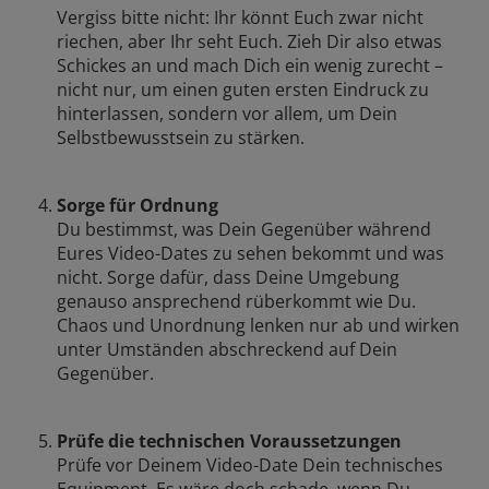
Vergiss bitte nicht: Ihr könnt Euch zwar nicht
riechen, aber Ihr seht Euch. Zieh Dir also etwas
Schickes an und mach Dich ein wenig zurecht –
nicht nur, um einen guten ersten Eindruck zu
hinterlassen, sondern vor allem, um Dein
Selbstbewusstsein zu stärken.
Sorge für Ordnung
Du bestimmst, was Dein Gegenüber während
Eures Video-Dates zu sehen bekommt und was
nicht. Sorge dafür, dass Deine Umgebung
genauso ansprechend rüberkommt wie Du.
Chaos und Unordnung lenken nur ab und wirken
unter Umständen abschreckend auf Dein
Gegenüber.
Prüfe die technischen Voraussetzungen
Prüfe vor Deinem Video-Date Dein technisches
Equipment. Es wäre doch schade, wenn Du