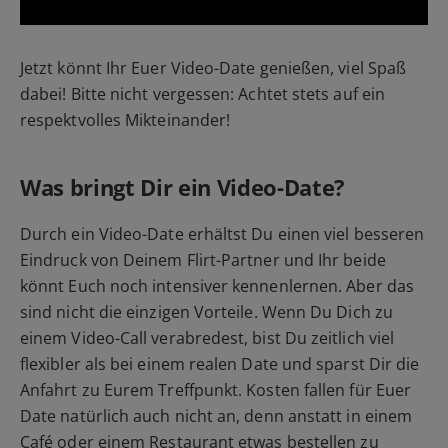
Jetzt könnt Ihr Euer Video-Date genießen, viel Spaß
dabei! Bitte nicht vergessen: Achtet stets auf ein
respektvolles Mikteinander!
Was bringt Dir ein Video-Date?
Durch ein Video-Date erhältst Du einen viel besseren
Eindruck von Deinem Flirt-Partner und Ihr beide
könnt Euch noch intensiver kennenlernen. Aber das
sind nicht die einzigen Vorteile. Wenn Du Dich zu
einem Video-Call verabredest, bist Du zeitlich viel
flexibler als bei einem realen Date und sparst Dir die
Anfahrt zu Eurem Treffpunkt. Kosten fallen für Euer
Date natürlich auch nicht an, denn anstatt in einem
Café oder einem Restaurant etwas bestellen zu