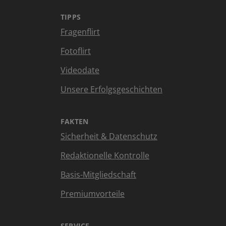
TIPPS
Fragenflirt
Fotoflirt
Videodate
Unsere Erfolgsgeschichten
FAKTEN
Sicherheit & Datenschutz
Redaktionelle Kontrolle
Basis-Mitgliedschaft
Premiumvorteile
SERVICE